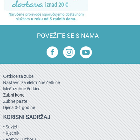
POVEŽITE SE S NAMA
Četkice za zube
Nastavci za električne četkice
Međuzubne četkice
Zubni konci
Zubne paste
Djeca 0-1 godine
KORISNI SADRŽAJ
•
Savjeti
•
Rječnik
•
Pomoč u izboru