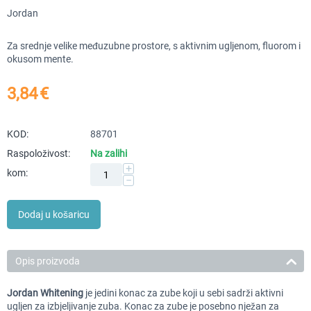
Jordan
Za srednje velike međuzubne prostore, s aktivnim ugljenom, fluorom i
okusom mente.
3,84
€
KOD:
88701
Raspoloživost:
Na zalihi
+
kom:
−
Dodaj u košaricu
Opis proizvoda
Jordan Whitening
je jedini konac za zube koji u sebi sadrži aktivni
ugljen za izbjeljivanje zuba. Konac za zube je posebno nježan za