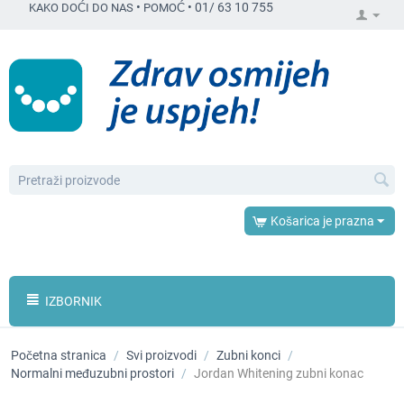
•
•
01/ 63 10 755
KAKO DOĆI DO NAS
POMOĆ
Košarica je prazna
IZBORNIK
Početna stranica
/
Svi proizvodi
/
Zubni konci
/
Normalni međuzubni prostori
/
Jordan Whitening zubni konac