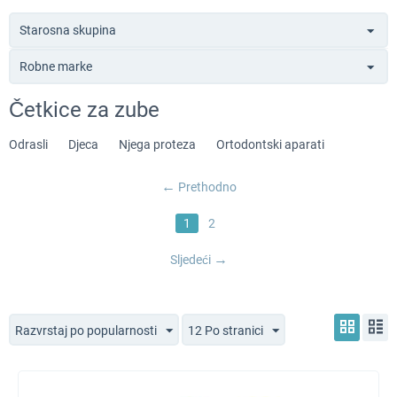
Starosna skupina
Robne marke
Četkice za zube
Odrasli
Djeca
Njega proteza
Ortodontski aparati
Prethodno
1
2
Sljedeći
Razvrstaj po popularnosti
12 Po stranici