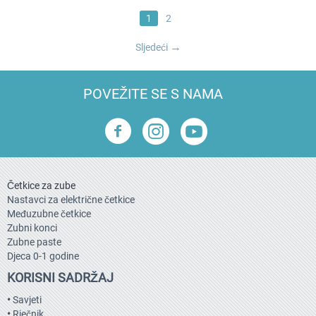
1
2
Sljedeći
POVEŽITE SE S NAMA
Četkice za zube
Nastavci za električne četkice
Međuzubne četkice
Zubni konci
Zubne paste
Djeca 0-1 godine
KORISNI SADRŽAJ
•
Savjeti
•
Rječnik