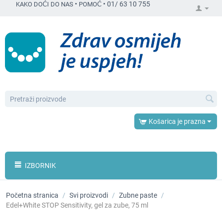
•
•
01/ 63 10 755
KAKO DOĆI DO NAS
POMOĆ
Košarica je prazna
IZBORNIK
Početna stranica
/
Svi proizvodi
/
Zubne paste
/
Edel+White STOP Sensitivity, gel za zube, 75 ml