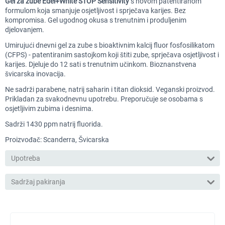
Gel za zube Edel+White STOP Sensitivity
s novom patentiranom
formulom koja smanjuje osjetljivost i sprječava karijes. Bez
kompromisa. Gel ugodnog okusa s trenutnim i produljenim
djelovanjem.
Umirujući dnevni gel za zube s bioaktivnim kalcij fluor fosfosilikatom
(CFPS) - patentiranim sastojkom koji štiti zube, sprječava osjetljivost i
karijes. Djeluje do 12 sati s trenutnim učinkom. Bioznanstvena
švicarska inovacija.
Ne sadrži parabene, natrij saharin i titan dioksid. Veganski proizvod.
Prikladan za svakodnevnu upotrebu. Preporučuje se osobama s
osjetljivim zubima i desnima.
Sadrži 1430 ppm natrij fluorida.
Proizvođač: Scanderra, Švicarska
Upotreba
Sadržaj pakiranja