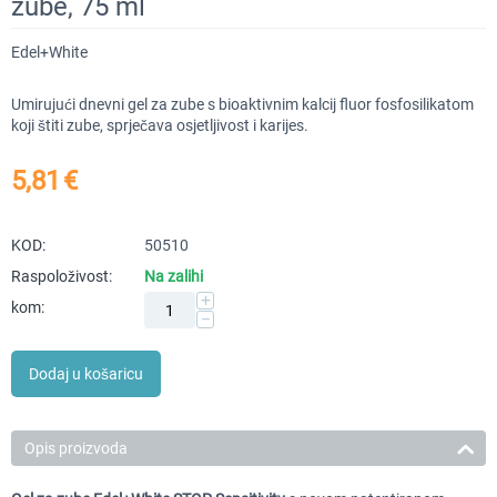
zube, 75 ml
Edel+White
Umirujući dnevni gel za zube s bioaktivnim kalcij fluor fosfosilikatom
koji štiti zube, sprječava osjetljivost i karijes.
5,81
€
KOD:
50510
Raspoloživost:
Na zalihi
+
kom:
−
Dodaj u košaricu
Opis proizvoda