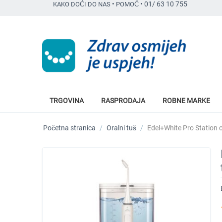
•
•
01/ 63 10 755
KAKO DOĆI DO NAS
POMOĆ
TRGOVINA
RASPRODAJA
ROBNE MARKE
Početna stranica
/
Oralni tuš
/
Edel+White Pro Station o