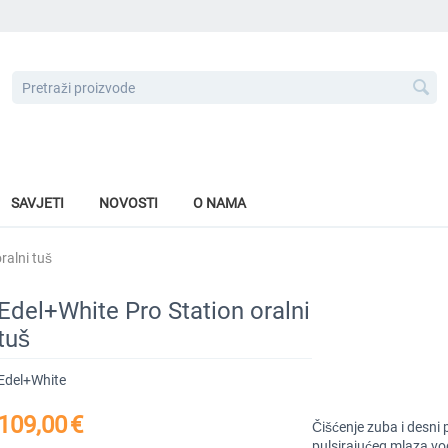
SAVJETI
NOVOSTI
O NAMA
ralni tuš
Edel+White Pro Station oralni
tuš
Edel+White
109,00
€
Čišćenje zuba i desni
pulsirajućeg mlaza vo