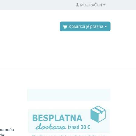
MOJ RAČUN
Košarica je prazna
 pomoću
de.