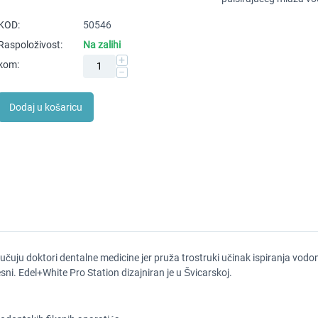
KOD:
50546
Raspoloživost:
Na zalihi
+
kom:
−
Dodaj u košaricu
učuju doktori dentalne medicine jer pruža trostruki učinak ispiranja vodo
sni. Edel+White Pro Station dizajniran je u Švicarskoj.