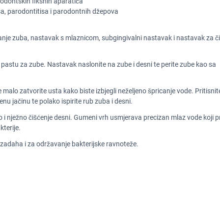
todontskih fiksnih aparatića
tisa, parodontitisa i parodontnih džepova
 zuba, nastavak s mlaznicom, subgingivalni nastavak i nastavak za či
pastu za zube. Nastavak naslonite na zube i desni te perite zube kao sa
malo zatvorite usta kako biste izbjegli neželjeno špricanje vode. Pritisnit
nu jačinu te polako ispirite rub zuba i desni.
 i nježno čišćenje desni. Gumeni vrh usmjerava precizan mlaz vode koji p
terije.
 zadaha i za održavanje bakterijske ravnoteže.