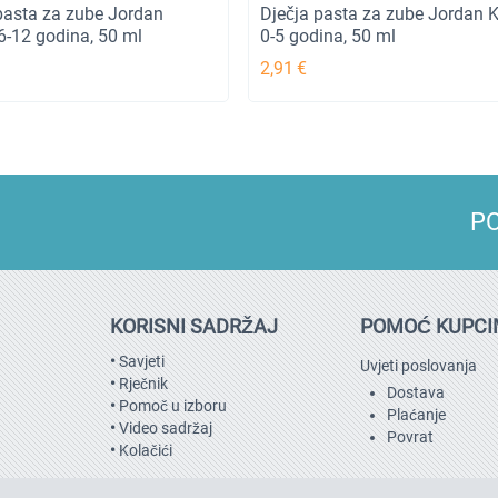
pasta za zube Jordan
Dječja pasta za zube Jordan K
 6-12 godina, 50 ml
0-5 godina, 50 ml
2,91
€
PO
KORISNI SADRŽAJ
POMOĆ KUPC
•
Savjeti
Uvjeti poslovanja
•
Rječnik
Dostava
•
Pomoč u izboru
Plaćanje
•
Video sadržaj
Povrat
•
Kolačići