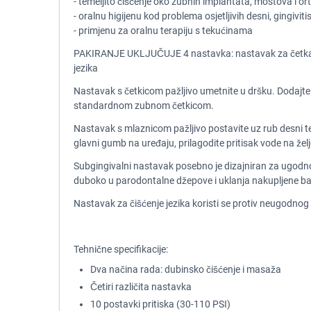
- temeljito čišćenje oko zubnih implantata, mostova i or
- oralnu higijenu kod problema osjetljivih desni, gingivi
- primjenu za oralnu terapiju s tekućinama
PAKIRANJE UKLJUČUJE 4 nastavka: nastavak za četkanje
jezika
Nastavak s četkicom pažljivo umetnite u dršku. Dodajte 
standardnom zubnom četkicom.
Nastavak s mlaznicom pažljivo postavite uz rub desni te 
glavni gumb na uređaju, prilagodite pritisak vode na želje
Subgingivalni nastavak posebno je dizajniran za ugodno
duboko u parodontalne džepove i uklanja nakupljene bak
Nastavak za čišćenje jezika koristi se protiv neugodnog
Tehnične specifikacije:
Dva načina rada: dubinsko čišćenje i masaža
Četiri različita nastavka
10 postavki pritiska (30-110 PSI)