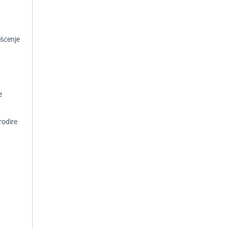
šćenje
e
rodire