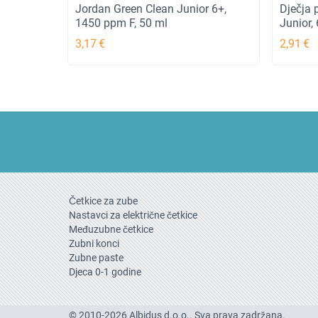
Jordan Green Clean Junior 6+,
Dječja 
1450 ppm F, 50 ml
Junior,
3,17
€
2,91
€
Četkice za zube
Nastavci za električne četkice
Međuzubne četkice
Zubni konci
Zubne paste
Djeca 0-1 godine
© 2010-2026 Albidus d.o.o.. Sva prava zadržana.