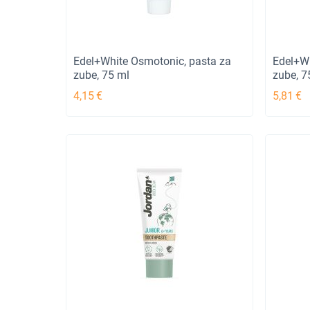
Edel+White Osmotonic, pasta za
Edel+Wh
zube, 75 ml
zube, 7
4,15
€
5,81
€