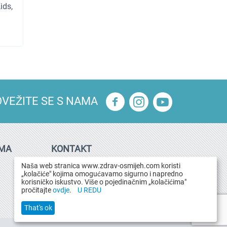
ids,
VEŽITE SE S NAMA
IMA
KONTAKT
01/ 63 10 755
Naša web stranica www.zdrav-osmijeh.com koristi
info@albidus.hr
„kolačiće" kojima omogućavamo sigurno i napredno
korisničko iskustvo. Više o pojedinačnim „kolačićima"
pročitajte
ovdje
.
U REDU
That's ok